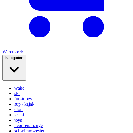
Warenkorb
kategorien
wake
ski
fun-tubes
sup / kajak
efoil
jetski
toys
neoprenanzüge
schwimmwesten