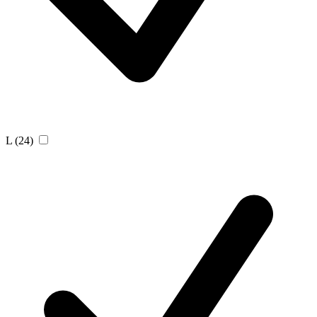
L
(24)