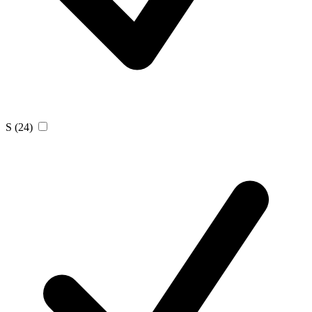
S
(24)