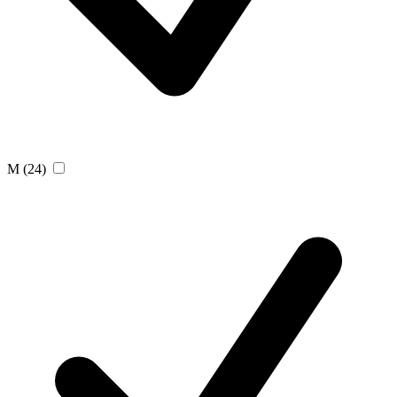
M
(24)