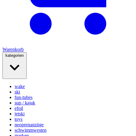
Warenkorb
kategorien
wake
ski
fun-tubes
sup / kajak
efoil
jetski
toys
neoprenanzüge
schwimmwesten
marken