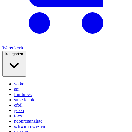
Warenkorb
kategorien
wake
ski
fun-tubes
sup / kajak
efoil
jetski
toys
neoprenanzüge
schwimmwesten
marken