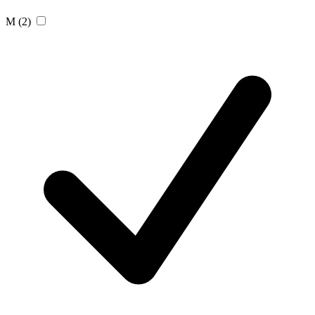
M
(2)