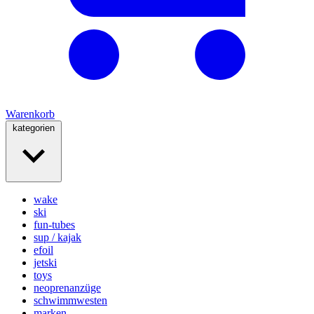
Warenkorb
kategorien
wake
ski
fun-tubes
sup / kajak
efoil
jetski
toys
neoprenanzüge
schwimmwesten
marken