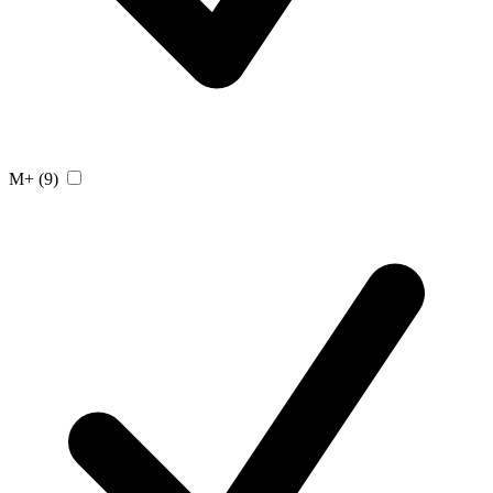
M+
(9)