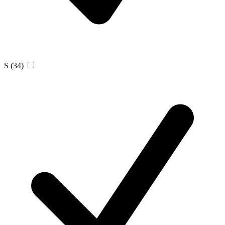
S
(34)