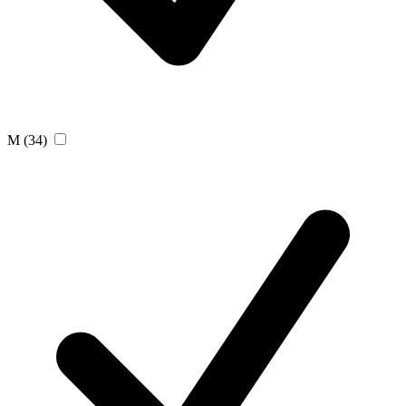
M
(34)