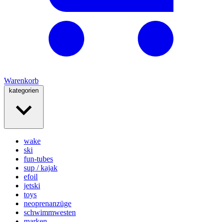
Warenkorb
kategorien
wake
ski
fun-tubes
sup / kajak
efoil
jetski
toys
neoprenanzüge
schwimmwesten
marken