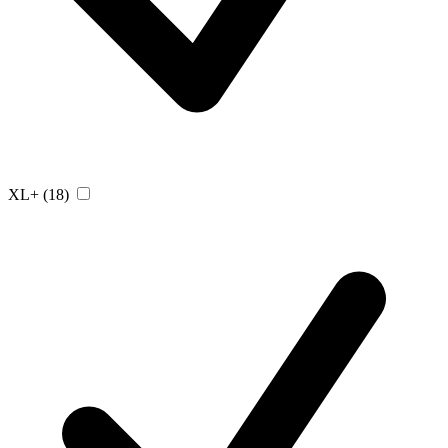
XL+
(18)