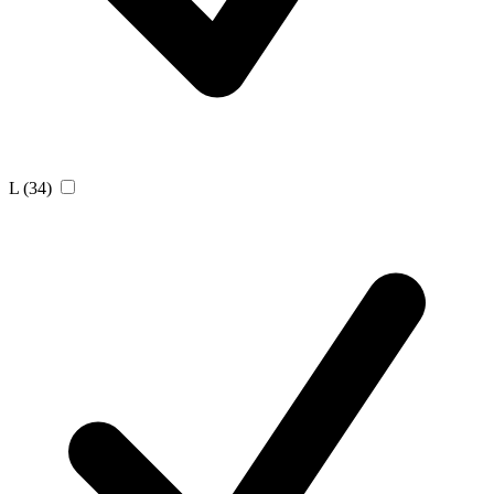
L
(34)