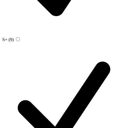
S+
(9)