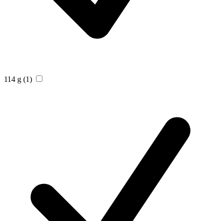
114 g
(1)