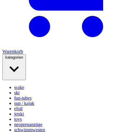
Warenkorb
kategorien
wake
ski
fun-tubes
sup / kajak
efoil
jetski
toys
neoprenanzüge
schwimmwesten