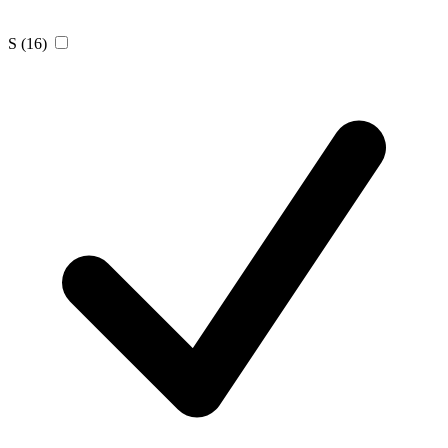
S
(16)