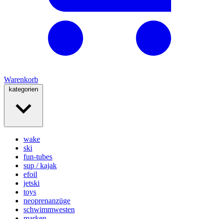
Warenkorb
kategorien
wake
ski
fun-tubes
sup / kajak
efoil
jetski
toys
neoprenanzüge
schwimmwesten
marken