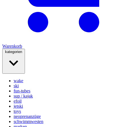
Warenkorb
kategorien
wake
ski
fun-tubes
sup / kajak
efoil
jetski
toys
neoprenanzüge
schwimmwesten
marken