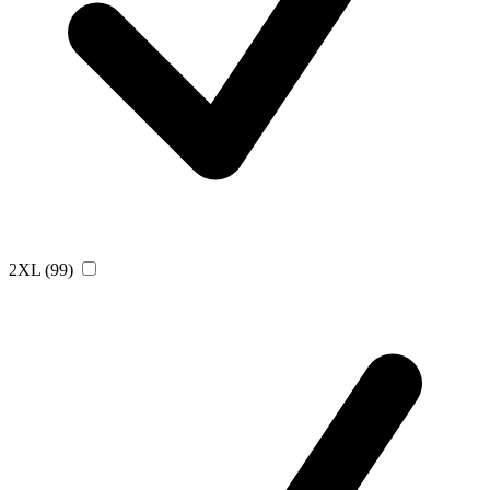
2XL
(99)