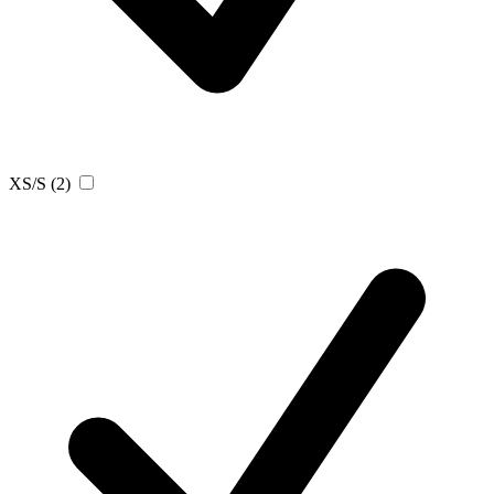
XS/S
(2)