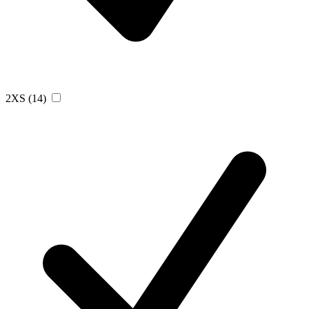
2XS
(14)