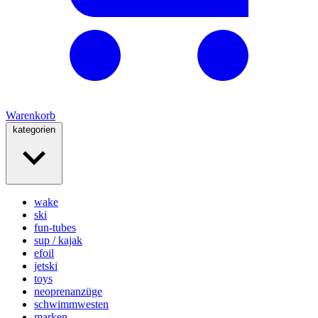
Warenkorb
kategorien
wake
ski
fun-tubes
sup / kajak
efoil
jetski
toys
neoprenanzüge
schwimmwesten
marken