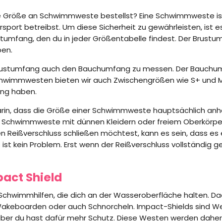
ige Größe an Schwimmweste bestellst? Eine Schwimmweste ist
port betreibst. Um diese Sicherheit zu gewährleisten, ist e
ustumfang, den du in jeder Größentabelle findest. Der Brust
en.
Brustumfang auch den Bauchumfang zu messen. Der Bauchum
immwesten bieten wir auch Zwischengrößen wie S+ und M+ a
ang haben.
darin, dass die Größe einer Schwimmweste hauptsächlich an
 die Schwimmweste mit dünnen Kleidern oder freiem Oberkörpe
Reißverschluss schließen möchtest, kann es sein, dass es 
t kein Problem. Erst wenn der Reißverschluss vollständig ge
act Shield
chwimmhilfen, die dich an der Wasseroberfläche halten. Dadu
akeboarden oder auch Schnorcheln. Impact-Shields sind We
 aber du hast dafür mehr Schutz. Diese Westen werden daher