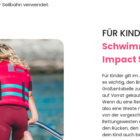
 Seilbahn verwendet.
FÜR KIN
Schwim
Impact 
Für Kinder gilt i
es wichtig, den 
Größentabelle zu
auf Vorrat gekauf
Wenn du eine Ret
also eine Weste m
von der vorgesc
Rettungswesten 
den Rücken, den K
dein Kind auch be