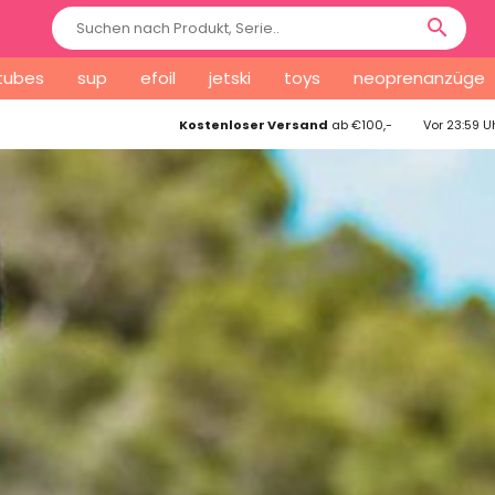
search
tubes
sup
efoil
jetski
toys
neoprenanzüge
Kostenloser Versand
ab €100,-
Vor 23:59 Uh