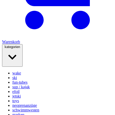
Warenkorb
kategorien
wake
ski
fun-tubes
sup / kajak
efoil
jetski
toys
neoprenanzüge
schwimmwesten
marken