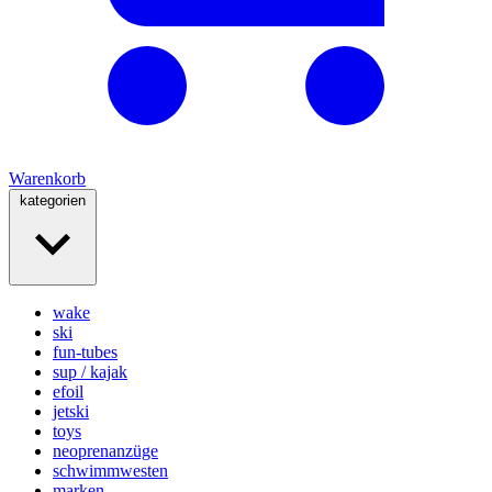
Warenkorb
kategorien
wake
ski
fun-tubes
sup / kajak
efoil
jetski
toys
neoprenanzüge
schwimmwesten
marken