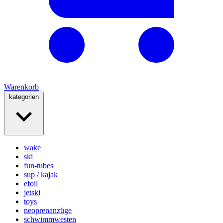
Warenkorb
kategorien
wake
ski
fun-tubes
sup / kajak
efoil
jetski
toys
neoprenanzüge
schwimmwesten