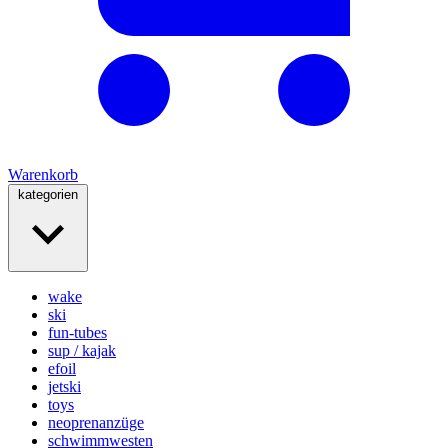
Warenkorb
kategorien
wake
ski
fun-tubes
sup / kajak
efoil
jetski
toys
neoprenanzüge
schwimmwesten