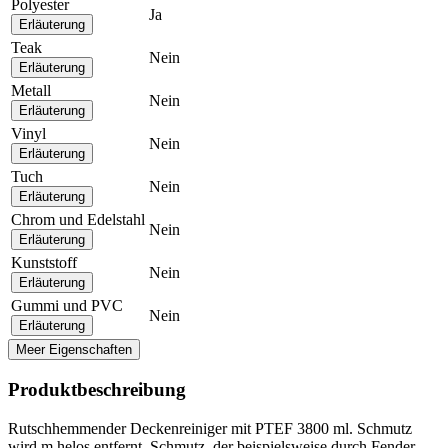
Polyester
Ja
Erläuterung
Teak
Nein
Erläuterung
Metall
Nein
Erläuterung
Vinyl
Nein
Erläuterung
Tuch
Nein
Erläuterung
Chrom und Edelstahl
Nein
Erläuterung
Kunststoff
Nein
Erläuterung
Gummi und PVC
Nein
Erläuterung
Meer Eigenschaften
Produktbeschreibung
Rutschhemmender Deckenreiniger mit PTEF 3800 ml. Schmutz
wird m.helos entfernt. Schmutz, der beispielsweise durch Fender,