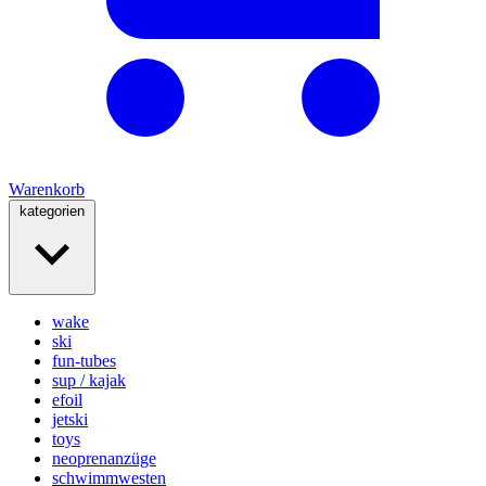
Warenkorb
kategorien
wake
ski
fun-tubes
sup / kajak
efoil
jetski
toys
neoprenanzüge
schwimmwesten