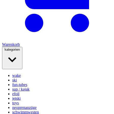
Warenkorb
kategorien
wake
ski
fun-tubes
sup / kajak
efoil
jetski
toys
neoprenanzüge
schwimmwesten