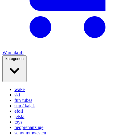
Warenkorb
kategorien
wake
ski
fun-tubes
sup / kajak
efoil
jetski
toys
neoprenanzüge
schwimmwesten