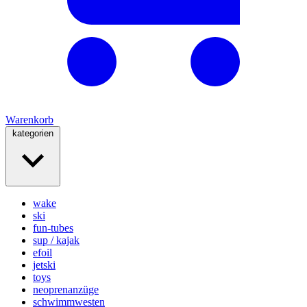
Warenkorb
kategorien
wake
ski
fun-tubes
sup / kajak
efoil
jetski
toys
neoprenanzüge
schwimmwesten