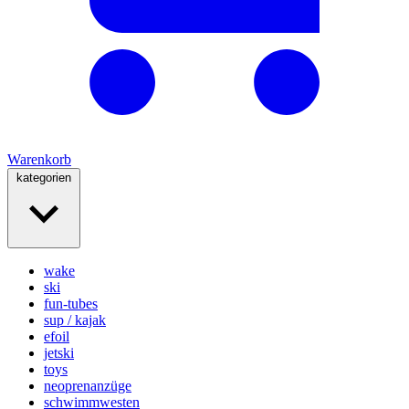
Warenkorb
kategorien
wake
ski
fun-tubes
sup / kajak
efoil
jetski
toys
neoprenanzüge
schwimmwesten