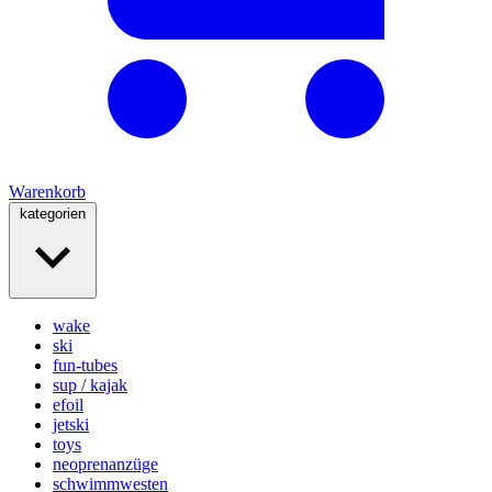
Warenkorb
kategorien
wake
ski
fun-tubes
sup / kajak
efoil
jetski
toys
neoprenanzüge
schwimmwesten