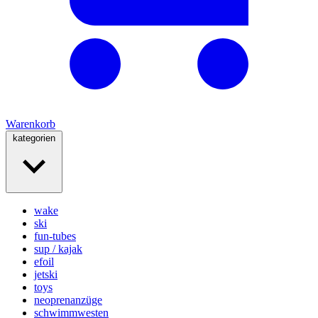
Warenkorb
kategorien
wake
ski
fun-tubes
sup / kajak
efoil
jetski
toys
neoprenanzüge
schwimmwesten