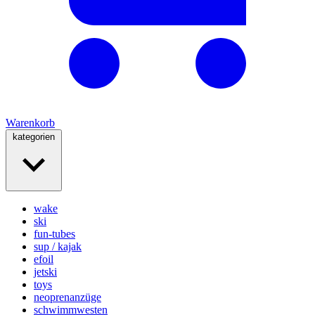
Warenkorb
kategorien
wake
ski
fun-tubes
sup / kajak
efoil
jetski
toys
neoprenanzüge
schwimmwesten