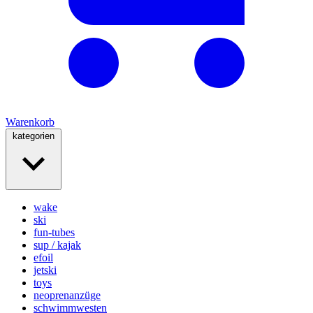
Warenkorb
kategorien
wake
ski
fun-tubes
sup / kajak
efoil
jetski
toys
neoprenanzüge
schwimmwesten