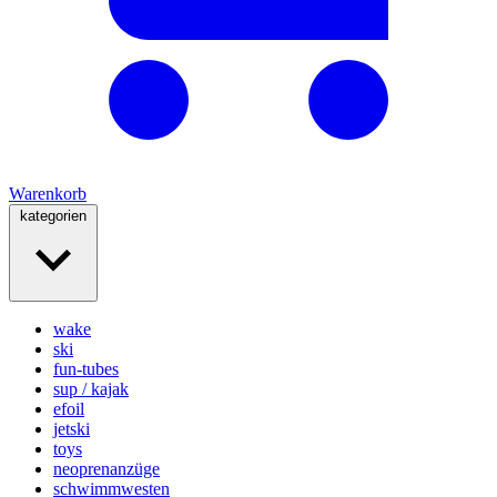
Warenkorb
kategorien
wake
ski
fun-tubes
sup / kajak
efoil
jetski
toys
neoprenanzüge
schwimmwesten