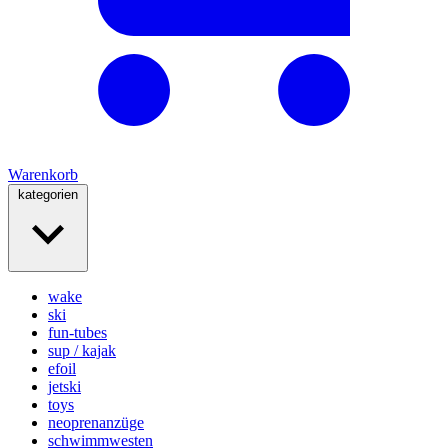
Warenkorb
kategorien
wake
ski
fun-tubes
sup / kajak
efoil
jetski
toys
neoprenanzüge
schwimmwesten