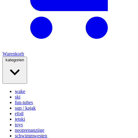
Warenkorb
kategorien
wake
ski
fun-tubes
sup / kajak
efoil
jetski
toys
neoprenanzüge
schwimmwesten