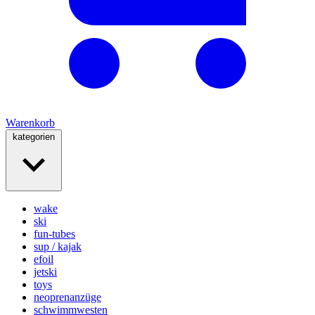
Warenkorb
kategorien
wake
ski
fun-tubes
sup / kajak
efoil
jetski
toys
neoprenanzüge
schwimmwesten