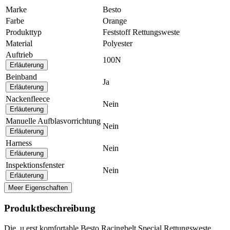
Marke
Besto
Farbe
Orange
Produkttyp
Feststoff Rettungsweste
Material
Polyester
Auftrieb
100N
Erläuterung
Beinband
Ja
Erläuterung
Nackenfleece
Nein
Erläuterung
Manuelle Aufblasvorrichtung
Nein
Erläuterung
Harness
Nein
Erläuterung
Inspektionsfenster
Nein
Erläuterung
Meer Eigenschaften
Produktbeschreibung
Die .u.erst komfortable Besto Racingbelt Special Rettungsweste