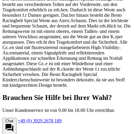
besteht aus verschiedenen Teilen auf der Vorderseite, um den
Tragekomfort erheblich zu erh.hen. Dadurch ist diese Weste auch
besonders f.r Damen geeignet. Dar.ber hinaus besteht die Besto
Racingbelt Special Weste aus Airex-Schaum. Dies ist der leichteste
und bequemste Schaum, der derzeit auf dem Markt erh.ltlich ist. Die
Rettungsweste ist mit einem oberen, einem Taillen- und einem
unteren Verschluss ausgestattet, um die Weste gut an den K.rper
anzupassen. Dies erh.ht den Tragekomfort und die Sicherheit. Alle
Gr..en sind mit fluoreszierend orangefarbenem High-Visibility-
Au.enmaterial, einem Signalpfeife und reflektierenden
Applikationen zur schnellen Erkennung und Rettung im Notfall
ausgestattet. Diese Gr..e ist mit einer Windelhose und einer
Anbindungsschlaufe auf der R.ckseite der Weste f.r zus.tzliche
Sicherheit versehen. Die Besto Racingbelt Special
Kinderr.ckenschutzweste ist besonders dekorativ, da sie aus Stoff
mit kindgerechtem Design besteht.
Brauchen Sie Hilfe bei Ihrer Wahl?
Unser Kundenservice ist von 9.00 bis 18.00 Uhr erreichbar.
+49 (0) 3929 2678 189
Chat