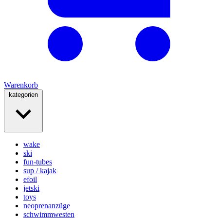
Warenkorb
kategorien
wake
ski
fun-tubes
sup / kajak
efoil
jetski
toys
neoprenanzüge
schwimmwesten