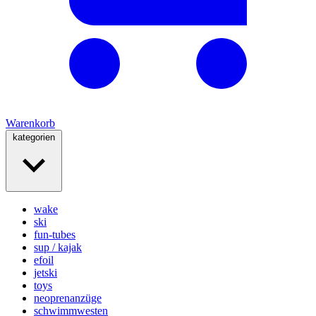
Warenkorb
kategorien
wake
ski
fun-tubes
sup / kajak
efoil
jetski
toys
neoprenanzüge
schwimmwesten