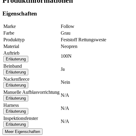
Produktinformationen
Eigenschaften
Marke
Follow
Farbe
Grau
Produkttyp
Feststoff Rettungsweste
Material
Neopren
Auftrieb
100N
Erläuterung
Beinband
Ja
Erläuterung
Nackenfleece
Nein
Erläuterung
Manuelle Aufblasvorrichtung
N/A
Erläuterung
Harness
N/A
Erläuterung
Inspektionsfenster
N/A
Erläuterung
Meer Eigenschaften