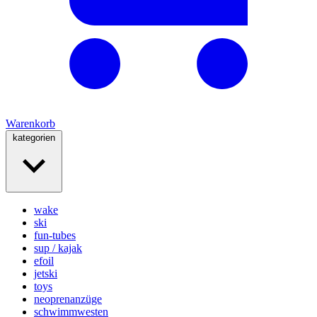
Warenkorb
kategorien
wake
ski
fun-tubes
sup / kajak
efoil
jetski
toys
neoprenanzüge
schwimmwesten