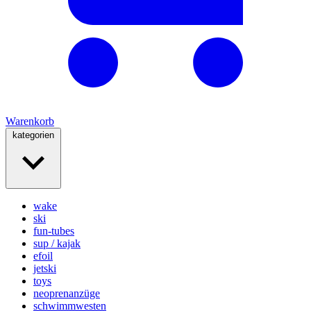
Warenkorb
kategorien
wake
ski
fun-tubes
sup / kajak
efoil
jetski
toys
neoprenanzüge
schwimmwesten