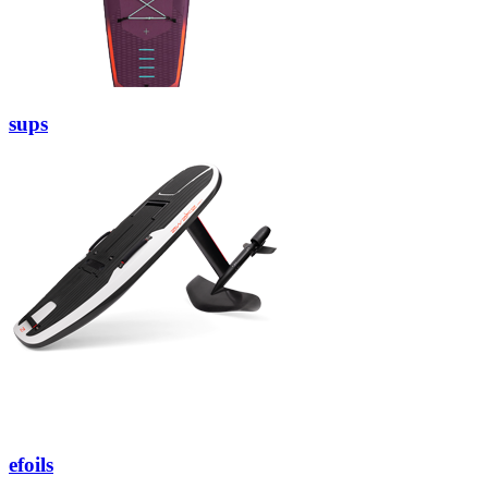
sups
efoils