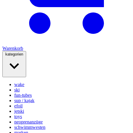
Warenkorb
kategorien
wake
ski
fun-tubes
sup / kajak
efoil
jetski
toys
neoprenanzüge
schwimmwesten
marken