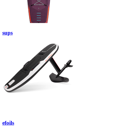
sups
efoils