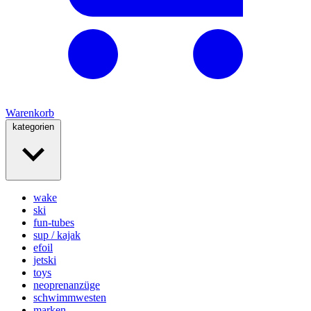
Warenkorb
kategorien
wake
ski
fun-tubes
sup / kajak
efoil
jetski
toys
neoprenanzüge
schwimmwesten
marken