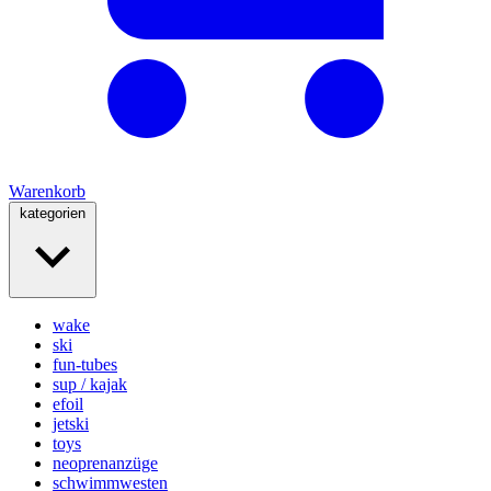
Warenkorb
kategorien
wake
ski
fun-tubes
sup / kajak
efoil
jetski
toys
neoprenanzüge
schwimmwesten