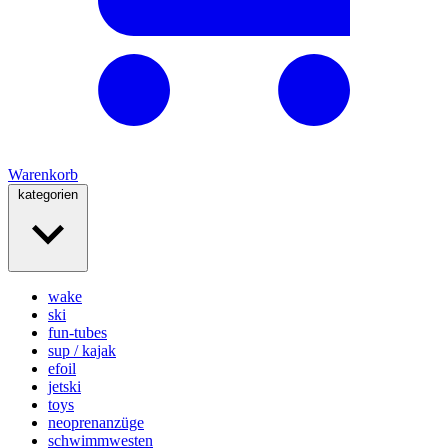
Warenkorb
kategorien
wake
ski
fun-tubes
sup / kajak
efoil
jetski
toys
neoprenanzüge
schwimmwesten