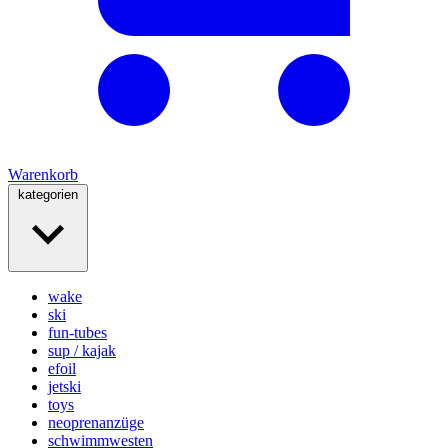
Warenkorb
kategorien
wake
ski
fun-tubes
sup / kajak
efoil
jetski
toys
neoprenanzüge
schwimmwesten