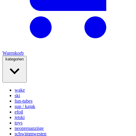
Warenkorb
kategorien
wake
ski
fun-tubes
sup / kajak
efoil
jetski
toys
neoprenanzüge
schwimmwesten