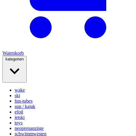
Warenkorb
kategorien
wake
ski
fun-tubes
sup / kajak
efoil
jetski
toys
neoprenanzüge
schwimmwesten