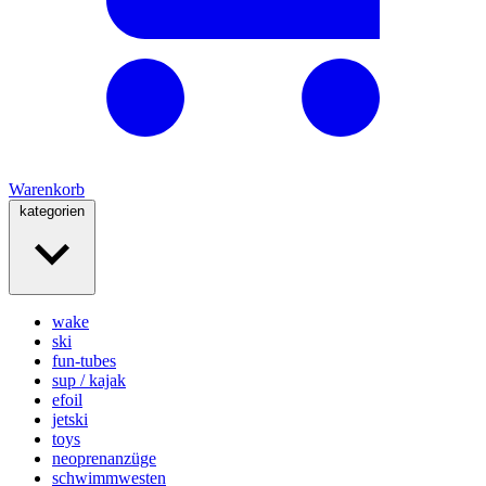
Warenkorb
kategorien
wake
ski
fun-tubes
sup / kajak
efoil
jetski
toys
neoprenanzüge
schwimmwesten