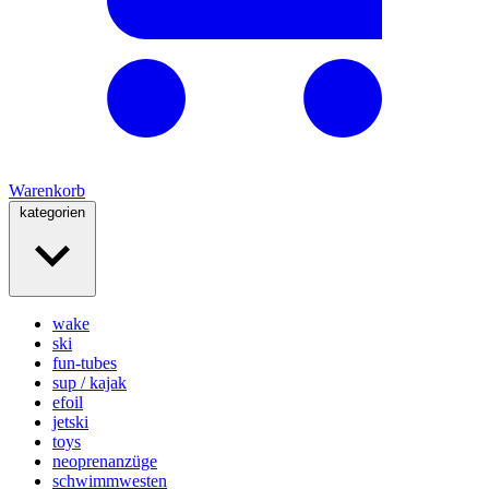
Warenkorb
kategorien
wake
ski
fun-tubes
sup / kajak
efoil
jetski
toys
neoprenanzüge
schwimmwesten