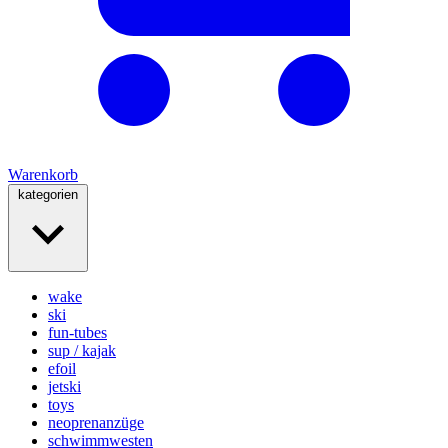
Warenkorb
kategorien
wake
ski
fun-tubes
sup / kajak
efoil
jetski
toys
neoprenanzüge
schwimmwesten