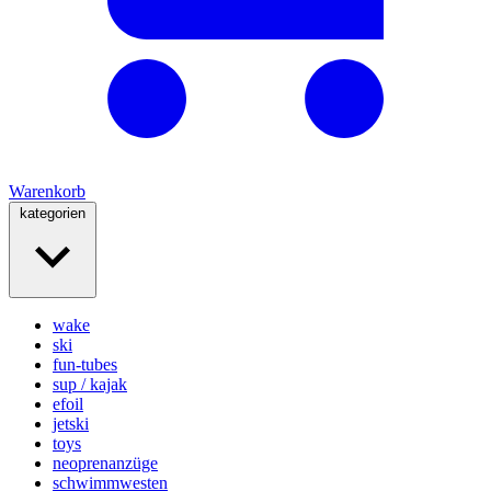
Warenkorb
kategorien
wake
ski
fun-tubes
sup / kajak
efoil
jetski
toys
neoprenanzüge
schwimmwesten