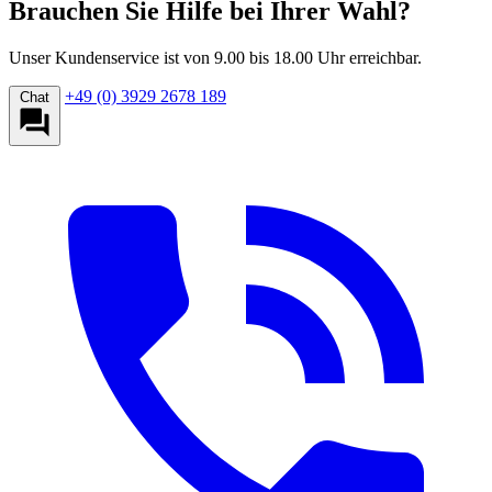
Brauchen Sie Hilfe bei Ihrer Wahl?
Unser Kundenservice ist von 9.00 bis 18.00 Uhr erreichbar.
+49 (0) 3929 2678 189
Chat