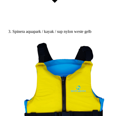
Spinera aquapark / kayak / sup nylon weste gelb