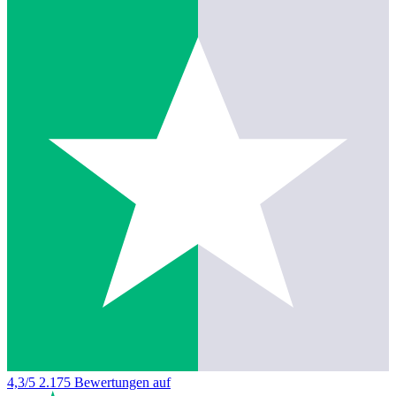
4,3/5
2.175 Bewertungen auf