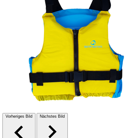
Vorheriges Bild
Nächstes Bild