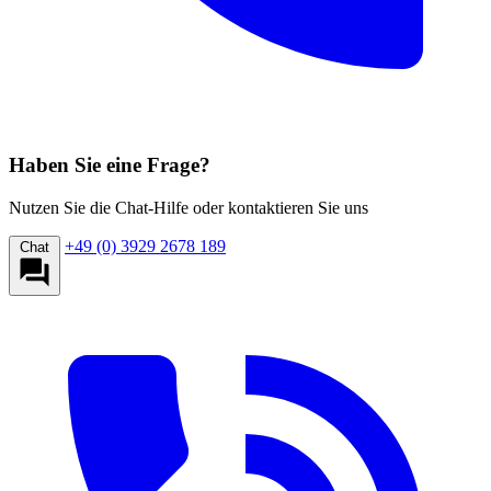
Haben Sie eine Frage?
Nutzen Sie die Chat-Hilfe oder kontaktieren Sie uns
+49 (0) 3929 2678 189
Chat