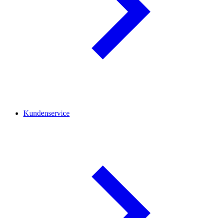
Kundenservice