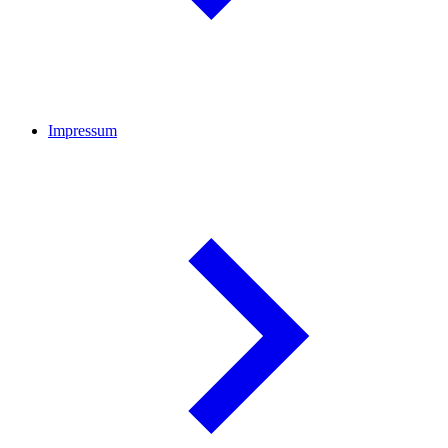
Impressum