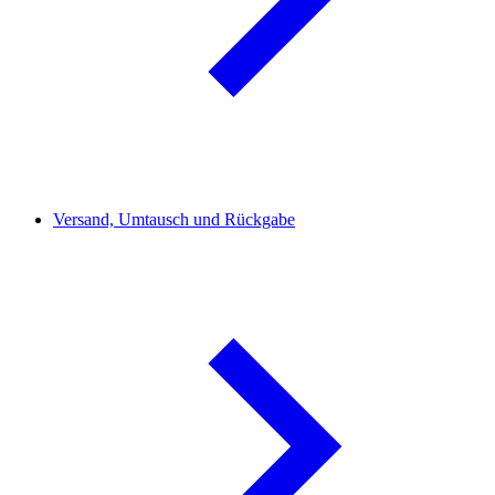
Versand, Umtausch und Rückgabe