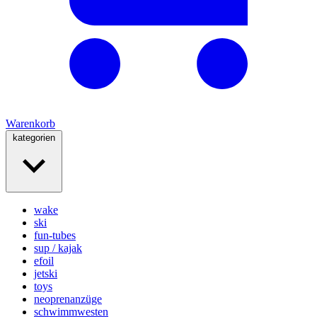
Warenkorb
kategorien
wake
ski
fun-tubes
sup / kajak
efoil
jetski
toys
neoprenanzüge
schwimmwesten