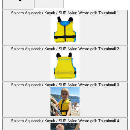
Spinera Aquapark / Kayak / SUP Nylon Weste gelb Thumbnail 1
Spinera Aquapark / Kayak / SUP Nylon Weste gelb Thumbnail 2
Spinera Aquapark / Kayak / SUP Nylon Weste gelb Thumbnail 3
Spinera Aquapark / Kayak / SUP Nylon Weste gelb Thumbnail 4