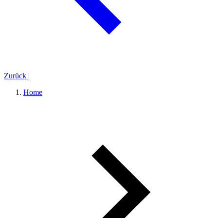
Zurück
|
Home