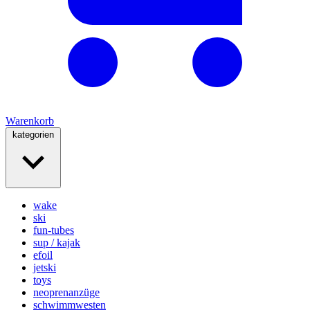
Warenkorb
kategorien
wake
ski
fun-tubes
sup / kajak
efoil
jetski
toys
neoprenanzüge
schwimmwesten