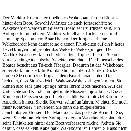
Der Maddox ist ein .u.erst beliebtes Wakeboard f.r den Einsatz
hinter dem Boot. Sowohl Anf.nger als auch fortgeschrittene
Wakeboarder werden mit diesem Board sehr zufrieden sein. Ein
Anf.nger kann mit dem Maddox schnell alle Tricks lernen und
jahrelang Spa. an dem Board haben. Der fortgeschrittene
Wakeboarder kann damit seine eigenen F.higkeiten auf ein h.heres
Level bringen und problemlos Wake-to-Wake springen. Der
Maddox ist also wirklich ein vielseitiger Topper! Lassen Sie uns
zun.chst einige technische Aspekte betrachten. Die Innenseite des
Boards besteht aus Tri-tech Fiberglas. Dadurch ist das Wakeboard
super stark und steif. In Kombination mit dem 3-Stufen-Rocker
k.nnen Sie enorm viel Pop aus dem Board herausholen. Das
bedeutet, dass Sie also leicht Wake-to-Wake springen k.nnen. Sie
k.nnen also sehr gute Spr.nge hinter Ihrem Boot machen. Auf der
Unterseite sind Kan.le und geformte Flossen eingearbeitet. Diese
Kan.le und Flossen sorgen f.r eine stabile Fahrt mit viel Kontrolle.
Au.erdem k.nnen Sie die Kurven scharf anfahren. M.chten Sie noch
mehr Kontrolle? Verwenden Sie dann die mitgelieferten
abnehmbaren Flossen. Der Maddox ist das perfekte Board f.r Sie,
wenn Sie ein motivierter Anf.nger oder ein Wakeboarder sind, der
seine F.higkeiten hinter dem Boot verbessern m.chte. Achten Sie
darauf, dass es kein Kabelpark-Wakeboard ist. Fahren Sie also nicht