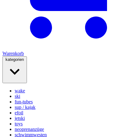
Warenkorb
kategorien
wake
ski
fun-tubes
sup / kajak
efoil
jetski
toys
neoprenanzüge
schwimmwesten