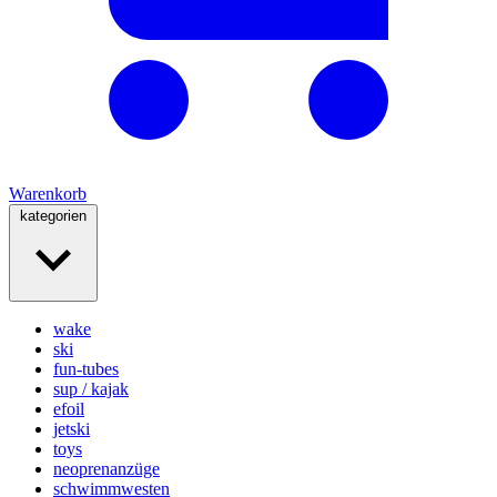
Warenkorb
kategorien
wake
ski
fun-tubes
sup / kajak
efoil
jetski
toys
neoprenanzüge
schwimmwesten