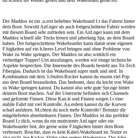
du schnell ins Wasser gehen und dein Wakeboard genie.en!
Der Maddox ist ein .u.erst beliebtes Wakeboard f.r das Fahren hinter
dem Boot. Sowohl Anf.nger als auch fortgeschrittene Fahrer werden
mit diesem Board sehr zufrieden sein. Ein Anf.nger kann mit dem
Maddox schnell alle Tricks lernen und jahrelang Spa. an dem Board
haben. Der fortgeschrittene Wakeboarder kann damit seine eigenen
F.higkeiten auf ein h.heres Level bringen und ohne Probleme von
Wake zu Wake springen. Der Maddox ist also wirklich ein
vielseitiger Topper! Um anzufangen, werden wir einige technische
Aspekte besprechen. Die Innenseite des Boards besteht aus Tri-Tech
Fiberglas. Dadurch ist das Wakeboard super stark und steif. In
Kombination mit dem 3-Stufen-Rocker kannst du enorm viel Pop
aus dem Board herausholen. Das bedeutet, dass du leicht von Wake
zu Wake springen kannst. Du kannst also sehr gute Spr.nge hinter
deinem Boot machen. Auf der Unterseite befinden sich Channels
und geformte Finnen. Diese Kan.le und Finnen sorgen f.r eine
stabile Fahrt mit viel Kontrolle. Au.erdem kannst du die Kurven
scharf anfahren. M.chtest du noch mehr Kontrolle? Benutze die
mitgelieferten abnehmbaren Finnen. Der Maddox ist das perfekte
Board f.r dich, wenn du ein motivierter Anf.nger oder ein
Wakeboarder bist, der gerne seine F.higkeiten hinter dem Boot
verbessert. Beachte, dass es kein Kabel-Wakeboard ist. Nutze es
also nicht .ber Kicker, Slider oder andere Hindernisse. Der Jobe