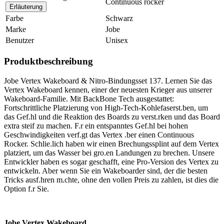
Continuous rocker
Erläuterung
Farbe
Schwarz
Marke
Jobe
Benutzer
Unisex
Produktbeschreibung
Jobe Vertex Wakeboard & Nitro-Bindungsset 137. Lernen Sie das
Vertex Wakeboard kennen, einer der neuesten Krieger aus unserer
Wakeboard-Familie. Mit BackBone Tech ausgestattet:
Fortschrittliche Platzierung von High-Tech-Kohlefaserst.ben, um
das Gef.hl und die Reaktion des Boards zu verst.rken und das Board
extra steif zu machen. F.r ein entspanntes Gef.hl bei hohen
Geschwindigkeiten verf.gt das Vertex .ber einen Continuous
Rocker. Schlie.lich haben wir einen Brechungssplint auf dem Vertex
platziert, um das Wasser bei gro.en Landungen zu brechen. Unsere
Entwickler haben es sogar geschafft, eine Pro-Version des Vertex zu
entwickeln. Aber wenn Sie ein Wakeboarder sind, der die besten
Tricks ausf.hren m.chte, ohne den vollen Preis zu zahlen, ist dies die
Option f.r Sie.
Jobe Vertex Wakeboard