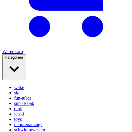
Warenkorb
kategorien
wake
ski
fun-tubes
sup / kajak
efoil
jetski
toys
neoprenanzüge
schwimmwesten