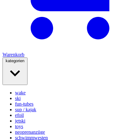
Warenkorb
kategorien
wake
ski
fun-tubes
sup / kajak
efoil
jetski
toys
neoprenanzüge
schwimmwesten