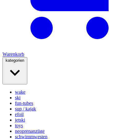
Warenkorb
kategorien
wake
ski
fun-tubes
sup / kajak
efoil
jetski
toys
neoprenanzüge
schwimmwesten